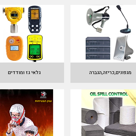
מגפונים,כריזה,הגברה
גלאי גז ומודדים